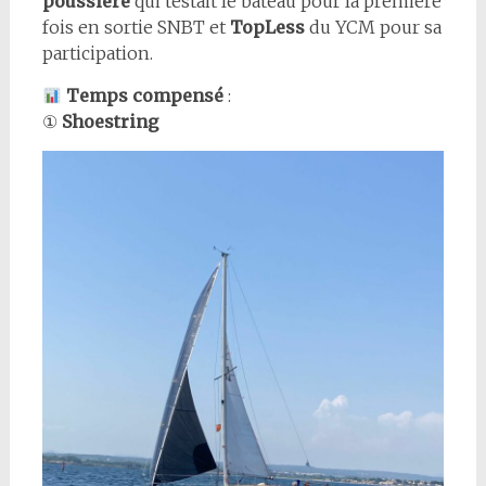
poussière
qui testait le bateau pour la première
fois en sortie SNBT et
TopLess
du YCM pour sa
participation.
Temps compensé
:
①
Shoestring