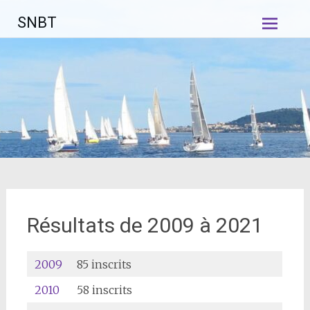
Aller
SNBT
au
contenu
principal
Résultats de 2009 à 2021
2009
85 inscrits
2010
58 inscrits