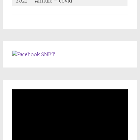
2021
Annulé – covid
SNBT