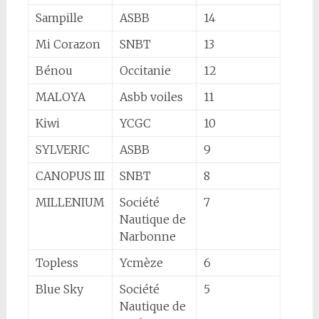
Sampille
ASBB
14
Mi Corazon
SNBT
13
Bénou
Occitanie
12
MALOYA
Asbb voiles
11
Kiwi
YCGC
10
SYLVERIC
ASBB
9
CANOPUS III
SNBT
8
MILLENIUM
Société
7
Nautique de
Narbonne
Topless
Ycmèze
6
Blue Sky
Société
5
Nautique de