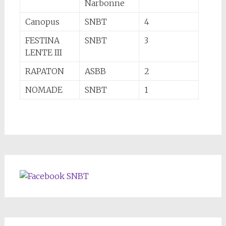
Narbonne
Canopus
SNBT
4
FESTINA
SNBT
3
LENTE III
RAPATON
ASBB
2
NOMADE
SNBT
1
SNBT