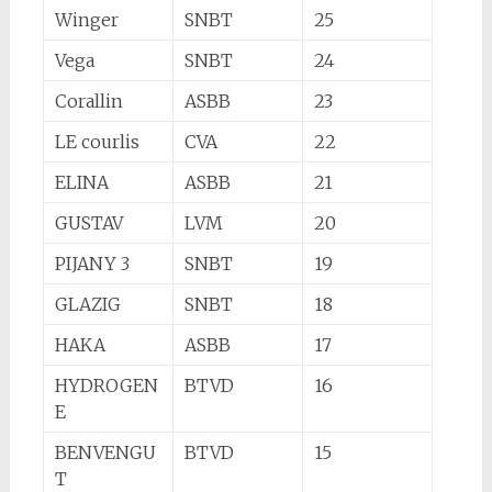
Winger
SNBT
25
Vega
SNBT
24
Corallin
ASBB
23
LE courlis
CVA
22
ELINA
ASBB
21
GUSTAV
LVM
20
PIJANY 3
SNBT
19
GLAZIG
SNBT
18
HAKA
ASBB
17
HYDROGEN
BTVD
16
E
BENVENGU
BTVD
15
T