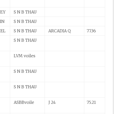
NEY
S N B THAU
IN
S N B THAU
HEL
S N B THAU
ARCADIA Q
77.36
S N B THAU
LVM voiles
S N B THAU
S N B THAU
ASBBvoile
J 24
75.21