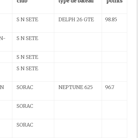
club
type de bateau
points
S N SETE
DELPH 26 GTE
98.85
N-
S N SETE
S N SETE
S N SETE
AN
SORAC
NEPTUNE 625
96.7
SORAC
SORAC