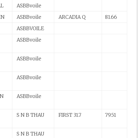
AL
ASBBvoile
IN
ASBBvoile
ARCADIA Q
81.66
c
ASBBVOILE
ASBBvoile
ASBBvoile
ASBBvoile
AN
ASBBvoile
S N B THAU
FIRST 31.7
79.51
S N B THAU