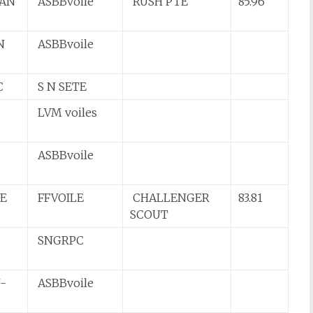
EAN
ASBBvoile
RUSH PTE
85.96
N
ASBBvoile
C
S N SETE
LVM voiles
ASBBvoile
E
FFVOILE
CHALLENGER
83.81
SCOUT
SNGRPC
-
ASBBvoile