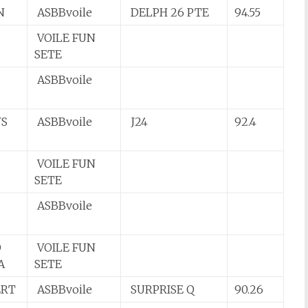
N
ASBBvoile
DELPH 26 PTE
94.55
VOILE FUN
SETE
ASBBvoile
YS
ASBBvoile
J24
92.4
VOILE FUN
SETE
ASBBvoile
O
VOILE FUN
OA
SETE
ERT
ASBBvoile
SURPRISE Q
90.26