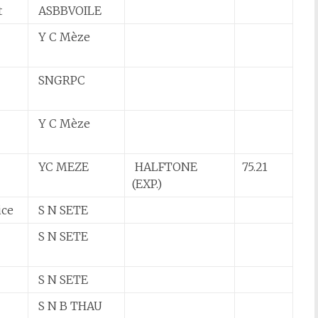
t
ASBBVOILE
Y C Mèze
SNGRPC
Y C Mèze
YC MEZE
HALFTONE
75.21
(EXP.)
ice
S N SETE
S N SETE
S N SETE
S N B THAU