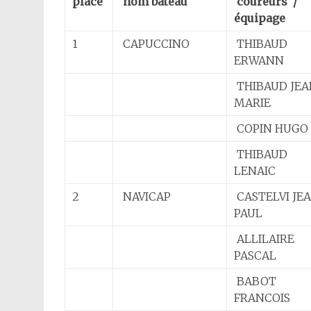
place
nom bateau
coureurs /
équipage
1
CAPUCCINO
THIBAUD
ERWANN
THIBAUD JEA
MARIE
COPIN HUGO
THIBAUD
LENAIC
2
NAVICAP
CASTELVI JE
PAUL
ALLILAIRE
PASCAL
BABOT
FRANCOIS