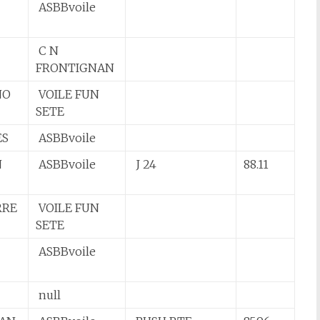
ASBBvoile
C N
FRONTIGNAN
NO
VOILE FUN
SETE
ES
ASBBvoile
N
ASBBvoile
J 24
88.11
RRE
VOILE FUN
SETE
ASBBvoile
null