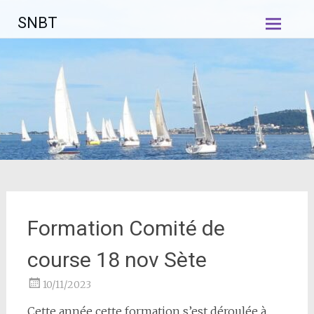
Aller
SNBT
au
contenu
principal
Formation Comité de
course 18 nov Sète
10/11/2023
Cette année cette formation s’est déroulée à