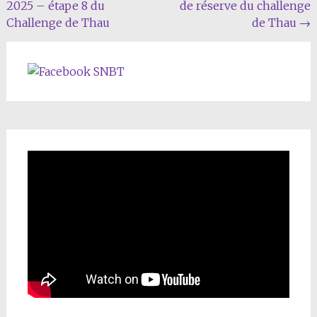
2025 – étape 8 du
de réserve du challenge
de
Challenge de Thau
de Thau
→
l'article
SNBT